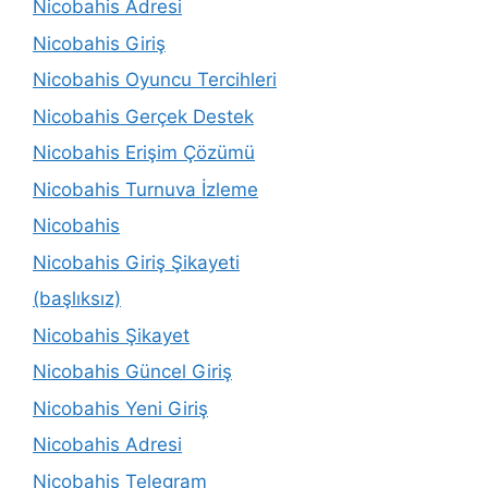
Nicobahis Adresi
Nicobahis Giriş
Nicobahis Oyuncu Tercihleri
Nicobahis Gerçek Destek
Nicobahis Erişim Çözümü
Nicobahis Turnuva İzleme
Nicobahis
Nicobahis Giriş Şikayeti
(başlıksız)
Nicobahis Şikayet
Nicobahis Güncel Giriş
Nicobahis Yeni Giriş
Nicobahis Adresi
Nicobahis Telegram