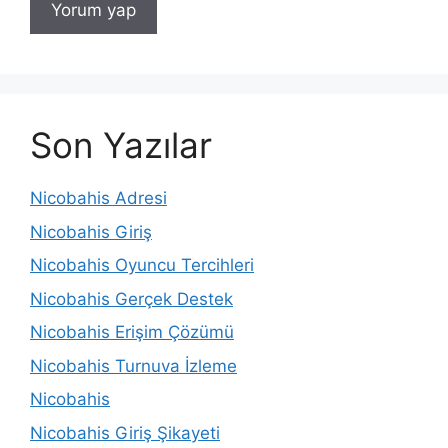
Son Yazılar
Nicobahis Adresi
Nicobahis Giriş
Nicobahis Oyuncu Tercihleri
Nicobahis Gerçek Destek
Nicobahis Erişim Çözümü
Nicobahis Turnuva İzleme
Nicobahis
Nicobahis Giriş Şikayeti