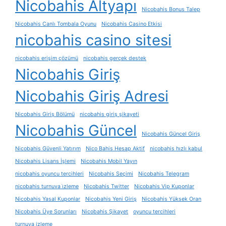
Nicobahis Altyapı
Nicobahis Bonus Talep
Nicobahis Canlı Tombala Oyunu
Nicobahis Casino Etkisi
nicobahis casino sitesi
nicobahis erişim çözümü
nicobahis gerçek destek
Nicobahis Giriş
Nicobahis Giriş Adresi
Nicobahis Giriş Bölümü
nicobahis giriş şikayeti
Nicobahis Güncel
Nicobahis Güncel Giriş
Nicobahis Güvenli Yatırım
Nico Bahis Hesap Aktif
nicobahis hızlı kabul
Nicobahis Lisans İşlemi
Nicobahis Mobil Yayın
nicobahis oyuncu tercihleri
Nicobahis Seçimi
Nicobahis Telegram
nicobahis turnuva i̇zleme
Nicobahis Twitter
Nicobahis Vip Kuponlar
Nicobahis Yasal Kuponlar
Nicobahis Yeni Giriş
Nicobahis Yüksek Oran
Nicobahis Üye Sorunları
Nicobahis Şikayet
oyuncu tercihleri
turnuva izleme