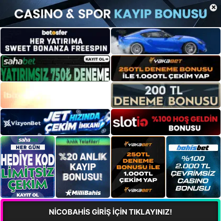
×
NİCOBAHİS GİRİŞ İÇİN TIKLAYINIZ!