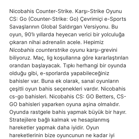
Nicobahis Counter-Strike. Karşı-Strike Oyunu
CS: Go (Counter-Strike: Go) Çevrimiçi e-Sports
Savaşlarının Global Saldırgan Versiyonu. Bu
oyun, 90’lı yıllarda heyecan verici bir yolculuğa
çıkaran nihai adrenalin acele. Hepimiz
Nicobahis counterstrike oyunu
karşı-grevini
biliyoruz. Maç, lig koşullarına göre kararlaştırılan
orandan başlayacak. Tıpkı herhangi bir oyunda
olduğu gibi, e-sporlarda yapabileceğiniz
bahisler var. Buna ek olarak, sanal oyunların
çeşitli oyun bahis seçenekleri vardır. Nicobahis
cs-go bahisleri. Nicobahis CS: GO Betters, CS-
GO bahisleri yaparken oyuna aşina olmalıdır.
Oyunda rastgele bahis yapmak büyük bir hayır.
Stratejilere bağlı kalmak ve hesaplanmış
hareketler yapmak daha iyidir. Oyun
hareketlerinin bize oyuncunun ne kadar iyi