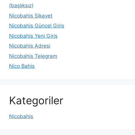
(başlıksız)
Nicobahis Şikayet
Nicobahis Güncel Giriş
Nicobahis Yeni Giriş
Nicobahis Adresi
Nicobahis Telegram
Nico Bahis
Kategoriler
Nicobahis