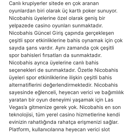
Canlı krupiyerler sitede en çok aranan
oyunlardan biri olarak üç kartlı poker sunuyor.
Nicobahis üyelerine özel olarak geniş bir
yelpazede casino oyunları sunmaktadır.
Nicobahis Güncel Giriş çapında gerçekleşen
çeşitli spor etkinliklerine bahis oynamak için çok
sayıda şans vardır. Aynı zamanda çok çeşitli
spor bahisleri fırsatları da sunmaktadır.
Nicobahis ayrıca üyelerine canlı bahis
seçenekleri de sunmaktadır. Özetle Nicobahis
üyeleri spor etkinliklerine ilişkin çeşitli bahis
alternatiflerini değerlendirmektedir. Nicobahis
sayesinde eğlenceli, heyecan verici ve bağımlılık
yaratan bir oyun deneyimi yaşamak için Las
Vegas’a gitmenize gerek yok. Nicobahis en son
teknolojisi, tüm yerel casino hizmetlerine kendi
evinizin rahatlığında rahatça erişmenizi sağlar.
Platform, kullanıcılarına heyecan verici slot