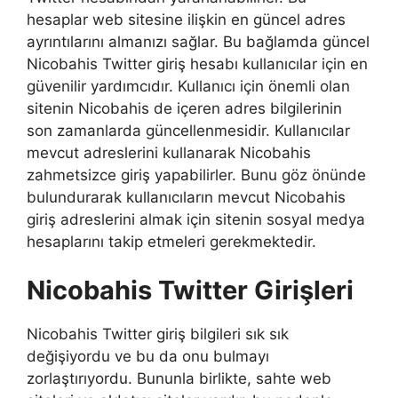
hesaplar web sitesine ilişkin en güncel adres
ayrıntılarını almanızı sağlar. Bu bağlamda güncel
Nicobahis Twitter giriş hesabı kullanıcılar için en
güvenilir yardımcıdır. Kullanıcı için önemli olan
sitenin Nicobahis de içeren adres bilgilerinin
son zamanlarda güncellenmesidir. Kullanıcılar
mevcut adreslerini kullanarak Nicobahis
zahmetsizce giriş yapabilirler. Bunu göz önünde
bulundurarak kullanıcıların mevcut Nicobahis
giriş adreslerini almak için sitenin sosyal medya
hesaplarını takip etmeleri gerekmektedir.
Nicobahis Twitter Girişleri
Nicobahis Twitter giriş bilgileri sık sık
değişiyordu ve bu da onu bulmayı
zorlaştırıyordu. Bununla birlikte, sahte web