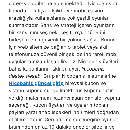
giderek popüler hale gelmektedir. Nicobahis bu
konuda oldukça bilgilidir ve mobil casino
aracılığıyla kullanıcılarına çok çeşitli oyunlar
sunmaktadır. Şans ve strateji içeren oyunların
bir karışımını seçmek, çeşitli oyun türlerini
birleştirmenin güvenli bir yolunu sağlar. Bunun
için web sitemize bağlanıp tablet veya akıllı
telefonunuza güvenli bir şekilde indirerek mobil
uygulamamıza ulaşabilirsiniz. Nicobahis üyeleri
bahis kuponlarını riskli buluyor.
Nicobahis
destek hesabı
Gruplar Nicobahis işletmelerine
Nicobahis güncel giriş
bireysel kupon ve
sistem kuponu sunabilmektedir. Kuponun izin
verdiği maksimum kazancı aşan bahisler yapma
seçeneği. Kupon fiyatları ve üyelerin toplam
payları yararlanabilecekleri indirimleri doğrudan
etkilemektedir. Geri ödeme seçeneğine oyunun
bitiminden en az 10 dakika önce erişilebilir ve