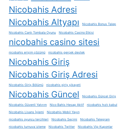
Nicobahis Adresi
Nicobahis Altyapı
Nicobahis Bonus Talep
Nicobahis Canlı Tombala Oyunu
Nicobahis Casino Etkisi
nicobahis casino sitesi
nicobahis erişim çözümü
nicobahis gerçek destek
Nicobahis Giriş
Nicobahis Giriş Adresi
Nicobahis Giriş Bölümü
nicobahis giriş şikayeti
Nicobahis Güncel
Nicobahis Güncel Giriş
Nicobahis Güvenli Yatırım
Nico Bahis Hesap Aktif
nicobahis hızlı kabul
Nicobahis Lisans İşlemi
Nicobahis Mobil Yayın
nicobahis oyuncu tercihleri
Nicobahis Seçimi
Nicobahis Telegram
nicobahis turnuva i̇zleme
Nicobahis Twitter
Nicobahis Vip Kuponlar