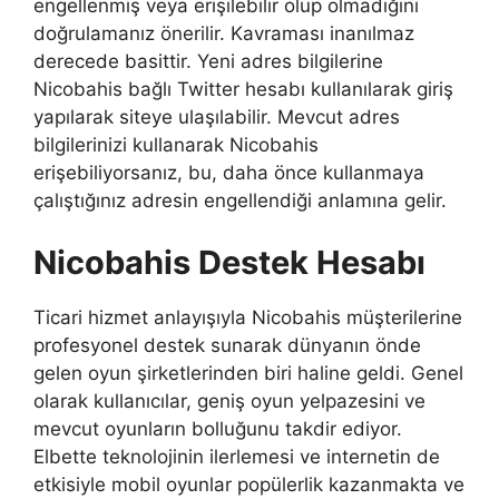
engellenmiş veya erişilebilir olup olmadığını
doğrulamanız önerilir. Kavraması inanılmaz
derecede basittir. Yeni adres bilgilerine
Nicobahis bağlı Twitter hesabı kullanılarak giriş
yapılarak siteye ulaşılabilir. Mevcut adres
bilgilerinizi kullanarak Nicobahis
erişebiliyorsanız, bu, daha önce kullanmaya
çalıştığınız adresin engellendiği anlamına gelir.
Nicobahis Destek Hesabı
Ticari hizmet anlayışıyla Nicobahis müşterilerine
profesyonel destek sunarak dünyanın önde
gelen oyun şirketlerinden biri haline geldi. Genel
olarak kullanıcılar, geniş oyun yelpazesini ve
mevcut oyunların bolluğunu takdir ediyor.
Elbette teknolojinin ilerlemesi ve internetin de
etkisiyle mobil oyunlar popülerlik kazanmakta ve