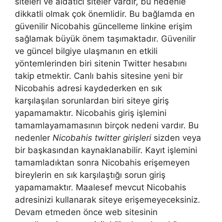
siteleri ve aldatıcı siteler vardır, bu nedenle
dikkatli olmak çok önemlidir. Bu bağlamda en
güvenilir Nicobahis güncelleme linkine erişim
sağlamak büyük önem taşımaktadır. Güvenilir
ve güncel bilgiye ulaşmanın en etkili
yöntemlerinden biri sitenin Twitter hesabını
takip etmektir. Canlı bahis sitesine yeni bir
Nicobahis adresi kaydederken en sık
karşılaşılan sorunlardan biri siteye giriş
yapamamaktır. Nicobahis giriş işlemini
tamamlayamamasının birçok nedeni vardır. Bu
nedenler
Nicobahis twitter girişleri
sizden veya
bir başkasından kaynaklanabilir. Kayıt işlemini
tamamladıktan sonra Nicobahis erişemeyen
bireylerin en sık karşılaştığı sorun giriş
yapamamaktır. Maalesef mevcut Nicobahis
adresinizi kullanarak siteye erişemeyeceksiniz.
Devam etmeden önce web sitesinin